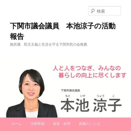
検
索
下関市議会議員 本池涼子の活動
報告
無所属 民主主義と生活を守る下関市民の会推薦
メ
ホーム
活動実績
政策・経歴
推薦のことば
メ
サ
イ