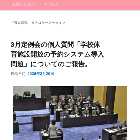
ン
お問い合わせ
アクセス
イ
ブ
メ
ニ
ン
コ
ュ
「
議会活動
」カテゴリーアーカイブ
ー
コ
ン
3月定例会の個人質問「学校体
ン
テ
育施設開放の予約システム導入
テ
ン
問題」についてのご報告。
ン
ツ
投稿日時:
2026年3月20日
ツ
へ
へ
移
移
動
動