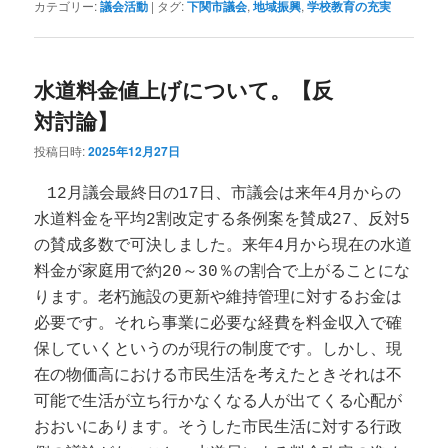
カテゴリー:
議会活動
|
タグ:
下関市議会
,
地域振興
,
学校教育の充実
水道料金値上げについて。【反
対討論】
投稿日時:
2025年12月27日
12月議会最終日の17日、市議会は来年4月からの
水道料金を平均2割改定する条例案を賛成27、反対5
の賛成多数で可決しました。来年4月から現在の水道
料金が家庭用で約20～30％の割合で上がることにな
ります。老朽施設の更新や維持管理に対するお金は
必要です。それら事業に必要な経費を料金収入で確
保していくというのが現行の制度です。しかし、現
在の物価高における市民生活を考えたときそれは不
可能で生活が立ち行かなくなる人が出てくる心配が
おおいにあります。そうした市民生活に対する行政