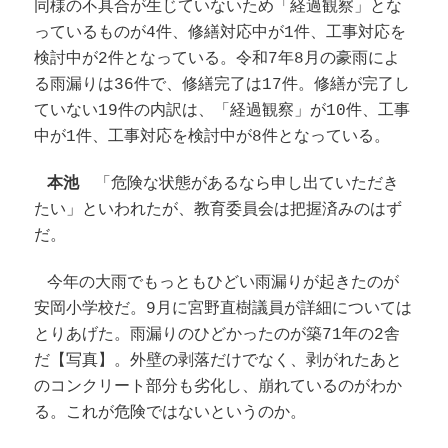
同様の不具合が生じていないため「経過観察」とな
っているものが4件、修繕対応中が1件、工事対応を
検討中が2件となっている。令和7年8月の豪雨によ
る雨漏りは36件で、修繕完了は17件。修繕が完了し
ていない19件の内訳は、「経過観察」が10件、工事
中が1件、工事対応を検討中が8件となっている。
本池
「危険な状態があるなら申し出ていただき
たい」といわれたが、教育委員会は把握済みのはず
だ。
今年の大雨でもっともひどい雨漏りが起きたのが
安岡小学校だ。9月に宮野直樹議員が詳細については
とりあげた。雨漏りのひどかったのが築71年の2舎
だ【写真】。外壁の剥落だけでなく、剥がれたあと
のコンクリート部分も劣化し、崩れているのがわか
る。これが危険ではないというのか。