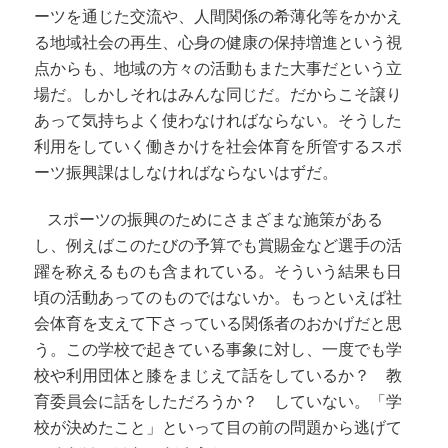
ーツを通じた交流や、人間関係の希薄化等をかかえ
る地域社会の再生、心身の健康の保持増進という視
点からも、地域の方々の活動もまた大事だという立
場だ。しかしそれはみんな同じだ。だからこそ譲り
あって気持ちよく使わなければならない。そうした
利用をしていく働きかけを社会体育を所管するスポ
ーツ振興課はしなければならないはずだ。
スポーツの振興のためにさまざまな施策がある
し、例えばこのたびの予算でも賞賜金など選手の活
躍を称えるものも含まれている。そういう結果も日
頃の活動あってのものではないか。もっといえば社
会体育を支えて下さっている関係者のおかげだと思
う。この学校で起きている事象に対し、一度でも学
校や利用団体と膝をまじえて話をしているか？ 教
育委員会に話をしただろうか？ していない。「学
校が決めたこと」といって目の前の問題から逃げて