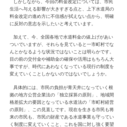
しかしながら、今回の料金改定については、市民
生活へ与える影響が大きすぎる点と、上下水道局の
料金改定の進め方に不信感が拭えない点から、明確
に反対の意志を示したいと考えています。
加えて、今、全国各地で水道料金の値上げがあい
ついでいますが、それらを見ていると一市町村でな
んとかなるような状況ではないことは明らかです。
目の前の交付金や補助金の確保や活用はもちろん大
事ですが、時代にあわなくなっている現行の制度を
変えていくことしかないのではないでしょうか。
具体的には、市民の負担が青天井になっていく根
拠の地方公営企業法の「独立採算の原則」、地域間
格差拡大の要因となっている水道法の「市町村経営
の原則」、この見直しです。現在を生きる市民も将
来の市民も、市民の財産である水道事業も守ってい
く制度に変えていくこと、これを国に対し強く要望