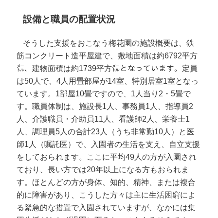
設備と職員の配置状況
そうした支援をおこなう梅花園の施設概要は、鉄
筋コンクリート造平屋建で、敷地面積は約6792平方
㍍、建物面積は約1739平方㍍となっています。定員
は50人で、4人用畳部屋が14室、特別居室1室となっ
ています。1部屋10畳ですので、1人当り2・5畳で
す。職員体制は、施設長1人、事務員1人、指導員2
人、介護職員・介助員11人、看護師2人、栄養士1
人、調理員5人の合計23人（うち非常勤10人）と医
師1人（嘱託医）で、入園者の生活を支え、自立支援
をしておられます。ここに平均49人の方が入園され
ており、長い方では20年以上になる方もおられま
す。ほとんどの方が身体、知的、精神、または複合
的に障害があり、こうした方々は主に生活困窮によ
る緊急的な措置で入園されていますが、なかには集