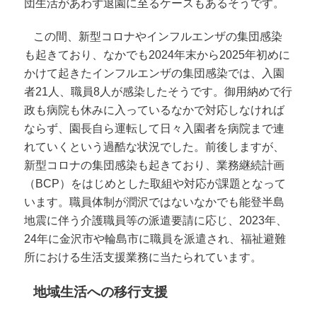
団生活があわず退園に至るケースもあるそうです。
この間、新型コロナやインフルエンザの集団感染
も起きており、なかでも2024年末から2025年初めに
かけて起きたインフルエンザの集団感染では、入園
者21人、職員8人が感染したそうです。御用納めで行
政も病院も休みに入っているなかで対応しなければ
ならず、園長自ら運転して日々入園者を病院まで連
れていくという過酷な状況でした。前後しますが、
新型コロナの集団感染も起きており、業務継続計画
（BCP）をはじめとした取組や対応が課題となって
います。職員体制が潤沢ではないなかでも能登半島
地震に伴う介護職員等の派遣要請に応じ、2023年、
24年に金沢市や輪島市に職員を派遣され、福祉避難
所における生活支援業務に当たられています。
地域生活への移行支援