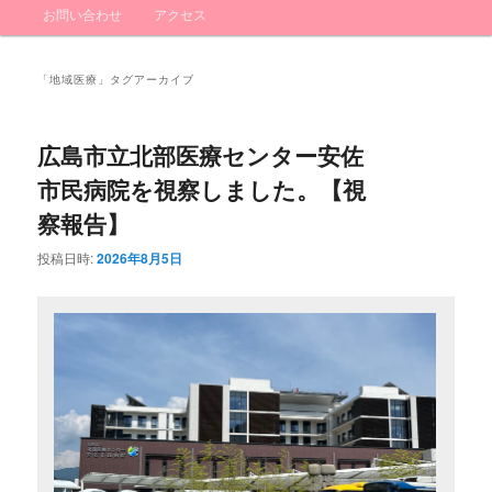
ン
お問い合わせ
アクセス
イ
ブ
メ
ニ
ン
コ
ュ
「
地域医療
」タグアーカイブ
ー
コ
ン
広島市立北部医療センター安佐
ン
テ
市民病院を視察しました。【視
テ
ン
察報告】
ン
ツ
投稿日時:
2026年8月5日
ツ
へ
へ
移
移
動
動