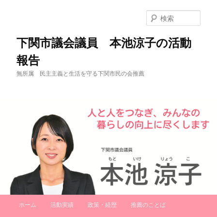
検
索
下関市議会議員 本池涼子の活動
報告
無所属 民主主義と生活を守る下関市民の会推薦
メ
ホーム
活動実績
政策・経歴
推薦のことば
メ
サ
イ