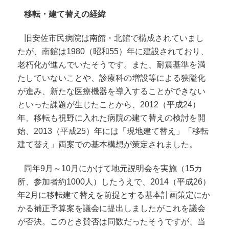
移転・建て替えの経緯
旧安佐市民病院は南館・北館で構成されていまし
たが、南館は1980（昭和55）年に建設されており、
老朽化が進んでいたそうです。また、耐震基準を満
たしていないことや、診療科の増設等による狭隘化
が進み、新たな医療機器を導入することができない
といった課題が生じたことから、2012（平成24）
年、移転も視野に入れた病院の建て替えの検討を開
始、2013（平成25）年には「現地建て替え」「移転
建て替え」両案での基本構想が策定されました。
同年9月～10月にかけて地元説明会を実施（15カ
所、参加者約1000人）したうえで、2014（平成26）
年2月に移転建て替えを前提とする基本計画策定にか
かる補正予算案を議会に提出しましたがこれを議会
が否決。このとき賛否は同数だったそうですが、当