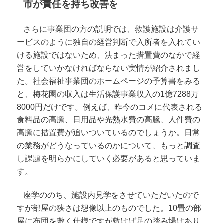
市が責任を持ち改善を
さらに事業団の方の説明では、救護施設は介護サ
ービスのように独自の経営判断で入所者を入れてい
ける施設ではないため、決まった措置費のなかで経
営をしていかなければならない実情が紹介されまし
た。社会福祉事業団のホームページの予算書をみる
と、梅花園の収入は生活保護事業収入の1億7288万
8000円だけです。例えば、昨今のコメに代表される
食料品の高騰、日用品や光熱水費の高騰、人件費の
高騰に措置費が追いついているのでしょうか。日常
の業務がどうなっているのかについて、もっと調査
し課題を明らかにしていく必要があると思っていま
す。
座学ののち、施設内見学をさせていただいたので
すが部屋の狭さは想像以上のものでした。10畳の部
屋に布団を敷く仕様ですが敷けば足の踏み場はあり