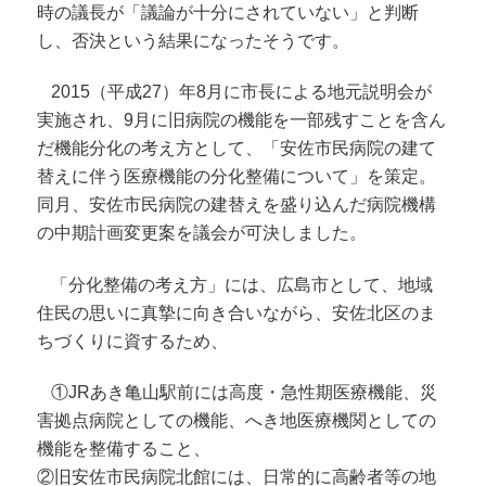
時の議長が「議論が十分にされていない」と判断
し、否決という結果になったそうです。
2015（平成27）年8月に市長による地元説明会が
実施され、9月に旧病院の機能を一部残すことを含ん
だ機能分化の考え方として、「安佐市民病院の建て
替えに伴う医療機能の分化整備について」を策定。
同月、安佐市民病院の建替えを盛り込んだ病院機構
の中期計画変更案を議会が可決しました。
「分化整備の考え方」には、広島市として、地域
住民の思いに真摯に向き合いながら、安佐北区のま
ちづくりに資するため、
①JRあき亀山駅前には高度・急性期医療機能、災
害拠点病院としての機能、へき地医療機関としての
機能を整備すること、
②旧安佐市民病院北館には、日常的に高齢者等の地