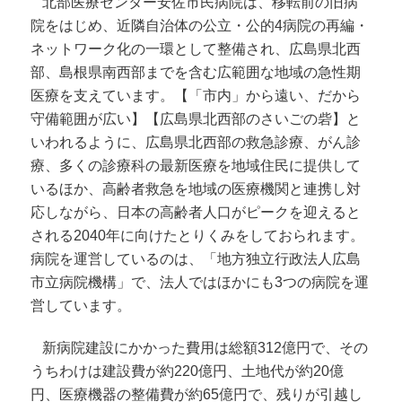
北部医療センター安佐市民病院は、移転前の旧病
院をはじめ、近隣自治体の公立・公的4病院の再編・
ネットワーク化の一環として整備され、広島県北西
部、島根県南西部までを含む広範囲な地域の急性期
医療を支えています。【「市内」から遠い、だから
守備範囲が広い】【広島県北西部のさいごの砦】と
いわれるように、広島県北西部の救急診療、がん診
療、多くの診療科の最新医療を地域住民に提供して
いるほか、高齢者救急を地域の医療機関と連携し対
応しながら、日本の高齢者人口がピークを迎えると
される2040年に向けたとりくみをしておられます。
病院を運営しているのは、「地方独立行政法人広島
市立病院機構」で、法人ではほかにも3つの病院を運
営しています。
新病院建設にかかった費用は総額312億円で、その
うちわけは建設費が約220億円、土地代が約20億
円、医療機器の整備費が約65億円で、残りが引越し