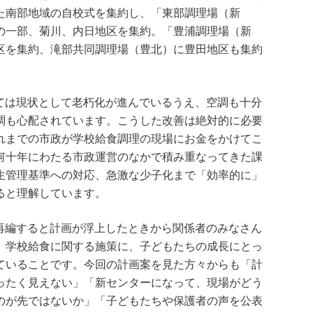
た南部地域の自校式を集約し、「東部調理場（新
の一部、菊川、内日地区を集約。「豊浦調理場（新
区を集約、滝部共同調理場（豊北）に豊田地区も集約
ては現状として老朽化が進んでいるうえ、空調も十分
調も心配されています。こうした改善は絶対的に必要
れまでの市政が学校給食調理の現場にお金をかけてこ
何十年にわたる市政運営のなかで積み重なってきた課
生管理基準への対応、急激な少子化まで「効率的に」
ると理解しています。
再編すると計画が浮上したときから関係者のみなさん
、学校給食に関する施策に、子どもたちの成長にとっ
ていることです。今回の計画案を見た方々からも「計
ったく見えない」「新センターになって、現場がどう
のが先ではないか」「子どもたちや保護者の声を公表