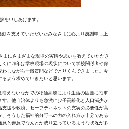
挨拶を申しあげます。
活動を支えていただいたみなさまに心より感謝申し上
なさまにさまざまな現場の実情や思いを教えていただき
とくに昨年は学校現場の現状について学校関係者や保
交わしながら一般質問などでとりくんできました。今
するよう求めていきたいと思います。
は増えないなかでの物価高騰により生活の困難に拍車
ます。他自治体よりも急激に少子高齢化と人口減少が
活支援や救済、セーフティネットの充実の必要性が高
が、そうした福祉的分野への力の入れ方が十分である
熱意と善意でなんとか成り立っているような状況が多