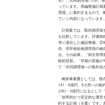
分）、共同調理場7カ所、
っています。再編整備計画
理場」に集約するもので、
ていく内容になっています
計画案では、既存調理場
を比較しています。評価指
準に適合した施設整備、②
供、④学校給食調理員の確
点。その結果、「衛生管理
較的容易」「早期の実施が
て「共同調理場への集約化
概算事業費としては、既
141・6億円、5カ所への
が61・3億円になるとし
「効率的かつ安定的な運営
約する計画（Ｂ案）です。