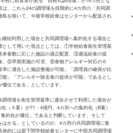
各学校に給食室がある「自校式調理場」が16カ所とな
案は、これら24の調理場を段階的に4カ所の「共同調
離島を除いて、今後学校給食はセンターから配送され
。
を継続利用した場合と共同調理場へ集約化する場合と
標として用いた視点としては、①学校給食衛生管理基
将来食数に応じた施設の適正配置、③適温給食の提
保、⑤早期実施の可否、⑥食物アレルギー対応の６
基準に適合した施設整備が可能」「調理員の確保が比
可能」「アレルギー除去食の提供が可能」であるとし
が優位である」としています。
存調理場を衛生管理基準に適合させて利用した場合が
集約化（Ａ案）が71・4億円、4カ所への集約化（B案）
て「集約化が優位」であると判断しています。そして
をはかる」としているのが、4カ所の共同調理場に集
具体的には新下関学校給食センターに中部共同調理場