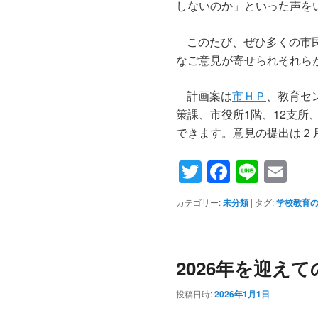
しないのか」といった声を
このたび、ぜひ多くの市
なご意見が寄せられそれら
計画案は
市ＨＰ
、教育セ
策課、市役所1階、12支
できます。意見の提出は２
Twitter
Faceboo
Line
Em
カテゴリー:
未分類
|
タグ:
学校教育
2026年を迎え
投稿日時:
2026年1月1日