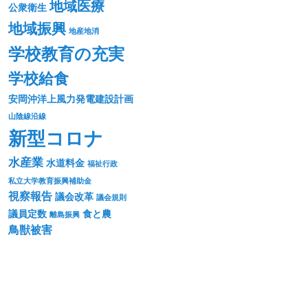
地域医療
公衆衛生
地域振興
地産地消
学校教育の充実
学校給食
安岡沖洋上風力発電建設計画
山陰線沿線
新型コロナ
水産業
水道料金
福祉行政
私立大学教育振興補助金
視察報告
議会改革
議会規則
議員定数
食と農
離島振興
鳥獣被害