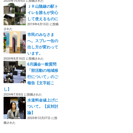
2025年10月4日 に投稿された
ＪＲ山陰線の駅ト
イレを誰もが安心
して使えるものに
2019年4月15日 に投稿
された
市民のみなさま
へ。スプレー缶の
出し方が変わって
います。
2020年8月16日 に投稿された
6月議会一般質問
「部活動の地域移
行について」のご
報告【文字起こ
し】
2024年7月9日 に投稿された
水道料金値上げに
ついて。【反対討
論】
2025年12月27日 に投
稿された