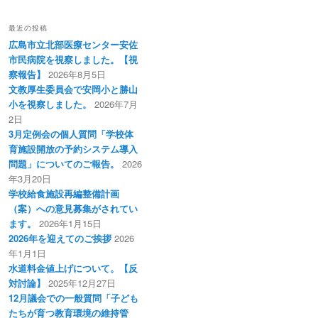
最近の投稿
広島市立北部医療センター安佐
市民病院を視察しました。【視
察報告】
2026年8月5日
文教厚生委員会で安岡小と勝山
小を視察しました。
2026年7月
2日
3月定例会の個人質問「学校体
育施設開放の予約システム導入
問題」についてのご報告。
2026
年3月20日
学校給食施設再編整備計画
（案）への意見募集がされてい
ます。
2026年1月15日
2026年を迎えてのご挨拶
2026
年1月1日
水道料金値上げについて。【反
対討論】
2025年12月27日
12月議会での一般質問「子ども
たちが育つ教育環境の維持管