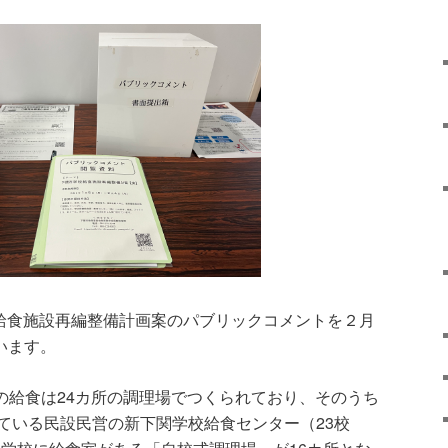
給食施設再編整備計画案のパブリックコメントを２月
います。
の給食は24カ所の調理場でつくられており、そのうち
している民設民営の新下関学校給食センター（23校