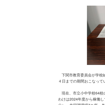
テ
ン
ン
ツ
ツ
へ
へ
移
移
動
動
下関市教育委員会が学校
４日までの期間おこなって
現在、市立小中学校64校
わけは2024年度から稼働