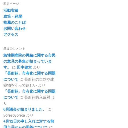
固定ページ
活動実績
政策・経歴
推薦のことば
お問い合わせ
アクセス
最近のコメント
急性期病院の再編に関する市民
の意見の募集が始まっていま
す。
に
田中健太
より
「長府苑」市有化に関する問題
について
に
長府苑の自然や建
築物を守って欲しい
より
「長府苑」市有化に関する問題
について
に
長府苑購入反対
よ
り
6月議会が始まりました。
に
yorezoyoreta
より
4月12日の申し入れに対する前
田市長からの回答について
に