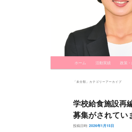
メ
ホーム
活動実績
政策・
メ
サ
イ
ン
イ
ブ
メ
「
未分類
」カテゴリーアーカイブ
ニ
ン
コ
ュ
学校給食施設再
ー
コ
ン
募集がされてい
ン
テ
投稿日時:
2026年1月15日